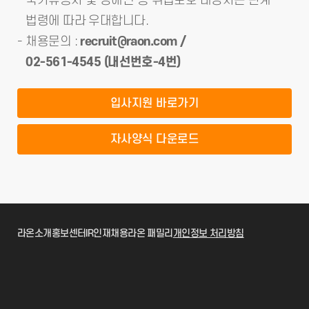
국가유공자 및 장애인 등 취업보호 대상자는 관계
법령에 따라 우대합니다.
채용문의 :
recruit@raon.com
/
02-561-4545 (내선번호-4번)
입사지원 바로가기
자사양식 다운로드
라온소개
홍보센터
IR
인재채용
라온 패밀리
개인정보 처리방침