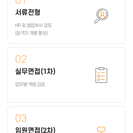
01
서류전형
HR 및 협업부서 검토
(합격자 개별 통보)
02
실무면접(1차)
업무별 역량 검증
03
임원면접(2차)