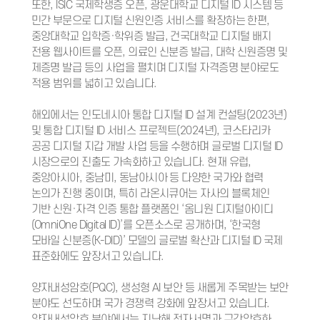
또한, ISIC 국제학생증 오픈, 광운대학교 디지털 ID 시스템 등
민간 부문으로 디지털 신원인증 서비스를 확장하는 한편,
중앙대학교 입학증·학위증 발급, 건국대학교 디지털 배지
전용 웹사이트를 오픈, 의료인 신분증 발급, 대학 신원증명 및
제증명 발급 등의 사업을 펼치며 디지털 자격증명 분야로도
적용 범위를 넓히고 있습니다.
해외에서는 인도네시아 통합 디지털 ID 설계 컨설팅(2023년)
및 통합 디지털 ID 서비스 프로젝트(2024년), 코스타리카
공공 디지털 지갑 개발 사업 등을 수행하며 글로벌 디지털 ID
시장으로의 진출도 가속화하고 있습니다. 현재 유럽,
중앙아시아, 중남미, 동남아시아 등 다양한 국가와 협력
논의가 진행 중이며, 특히 라온시큐어는 자사의 블록체인
기반 신원·자격 인증 통합 플랫폼인 ‘옴니원 디지털아이디
(OmniOne Digital ID)’를 오픈소스로 공개하며, ‘한국형
모바일 신분증(K-DID)’ 모델의 글로벌 확산과 디지털 ID 국제
표준화에도 앞장서고 있습니다.
양자내성암호(PQC), 생성형 AI 보안 등 새롭게 주목받는 보안
분야도 선도하며 국가 경쟁력 강화에 앞장서고 있습니다.
양자내성암호 분야에서는 지난해 전자서명과 구간암호화