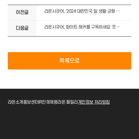
라온시큐어, '2024 대한민국 일·생활 균형 우수기업' 선정
이전글
라온시큐어, 화이트 해커를 구독하세요 '프리미엄 모의해킹 구독 서비스' 오픈
다음글
목록으로
라온소개
홍보센터
IR
인재채용
라온 패밀리
개인정보 처리방침