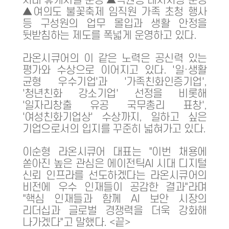
사내 휴게시설 운영 ▲직원용 레저차량 운영
▲여의도 불꽃축제 임직원 가족 초청 행사
등 구성원의 업무 몰입과 생활 안정을
뒷받침하는 제도를 폭넓게 운영하고 있다.
라온시큐어의 이 같은 노력은 공신력 있는
평가와 수상으로 이어지고 있다. '일·생활
균형 우수기업'과 '가족친화인증기업',
'청년친화 강소기업' 선정을 비롯해
'일자리창출 유공 국무총리 표창',
'여성친화기업상' 수상까지, 일하고 싶은
기업으로서의 입지를 꾸준히 넓혀가고 있다.
이순형 라온시큐어 대표는 "이번 채용에
쏟아진 높은 관심은 에이전틱AI 시대 디지털
신뢰 인프라를 선도하겠다는 라온시큐어의
비전에 우수 인재들이 공감한 결과"라며
"핵심 인재들과 함께 AI 보안 시장의
리더십과 글로벌 경쟁력을 더욱 강화해
나가겠다"고 말했다. <끝>