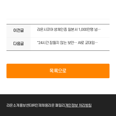
라온시큐어 생체인증 일본서 1,000만명 넘게 쓴다…'터치엔 원패스' 인기몰이
이전글
"24시간 잠들지 않는 보안… AI로 교대임무 대체"[인터뷰]
다음글
목록으로
라온소개
홍보센터
IR
인재채용
라온 패밀리
개인정보 처리방침