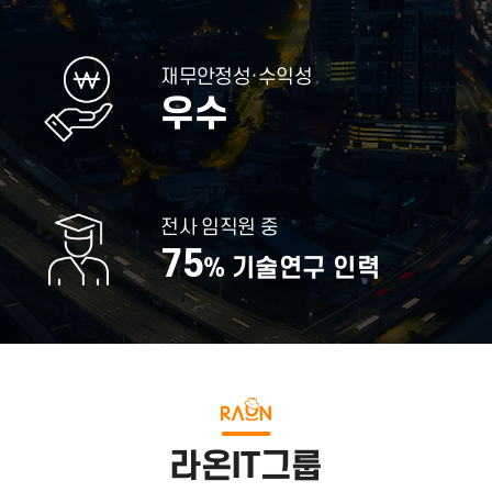
재무안정성·수익성
우수
전사 임직원 중
75
% 기술연구 인력
라온IT그룹