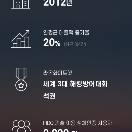
2012
년
연평균 매출액 증가율
20
%
(최근 3년간)
라온화이트햇
세계 3대 해킹방어대회
석권
FIDO 기술 이용 생체인증 사용자